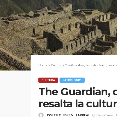
Home
Cultura
The Guardian, diario británico, resalt
CULTURA
PATRIMONIO
The Guardian, d
resalta la cult
LISSETH QUISPE VILLARREAL
Hace 6 años