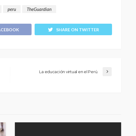
peru
TheGuardian
ACEBOOK
SHARE ON TWITTER
La educación virtual en el Perú.