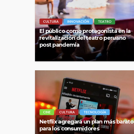
CULTURA
INNOVACIÓN
TEATRO
El público como protagonista en la
revitalización del teatro peruano
post pandemia
CINE
CULTURA
TECNOLOGÍA
Netflix agregará un plan más barato
para los consumidores