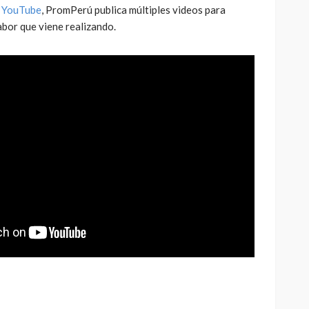
e YouTube
, PromPerú publica múltiples videos para
abor que viene realizando.