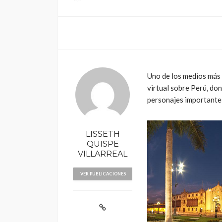
Uno de los medios más 
virtual sobre Perú, do
POLÍTICA
personajes importantes
Periodistas de TV
despedidos en nu
gestión en IRTP
LISSETH
QUISPE
VILLARREAL
VER PUBLICACIONES