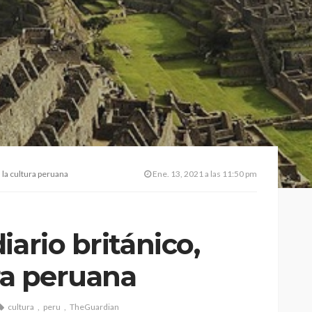
a la cultura peruana
Ene. 13, 2021 a las 11:50 pm
iario británico,
ura peruana
cultura
peru
TheGuardian