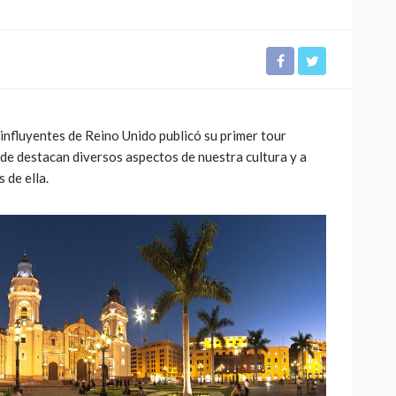
influyentes de Reino Unido publicó su primer tour
CULTURA
INNOVACIÓN
TEATRO
nde destacan diversos aspectos de nuestra cultura y a
El público como
 de ella.
 Perú son
protagonista en la
eva
revitalización del teatro
peruano post pandemia
1.11K
2.21K