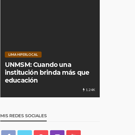
LIMA HIPERLOCAL
CULTURA
D
UNMSM: Cuando una
Centro de
institución brinda más que
culturale
educación
distancia
1.24K
MIS REDES SOCIALES