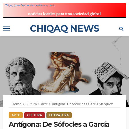
CHIQAQ NEWS
Home
Cultura
Arte
Antígona: De Sófocles a García Márquez
ARTE
CULTURA
LITERATURA
Antígona: De Sófocles a García