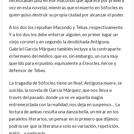
necesitaban (allá en ese Macondo que aparece por primera
vez en esta novela), mientras que el muerto en Sófocles es
quien quiso destruir su propia ciudad por alcanzar el poder.
A los dos los repudian Macondo y Tebas, respectivamente.
Y a los dos los debe enterrar alguien, en primer lugar un
viejo coronel y en segundo la desdichada Antígona.
Gabriel García Márquez también incluye a la contraparte:
el hermano del médico, que es, sin embargo, un cura muy
querido para el pueblo, equivalente a Eteocles, héroe y
defensor de Tebas.
La tragedia de Sófocles tiene un final: Antígona muere, se
suicida, la novela de García Márquez, que nos lleva a
través del pasado, donde ya se ve aquella magia
entremezclada con la realidad, nos deja en suspenso… La
lectura de ambas resulta una danza bella, un mirar en los
paralelos literarios, un pensar en lo primero que dijimos:
podría ser que la literatura solo es variación, repetición,
matiz… y nada más.