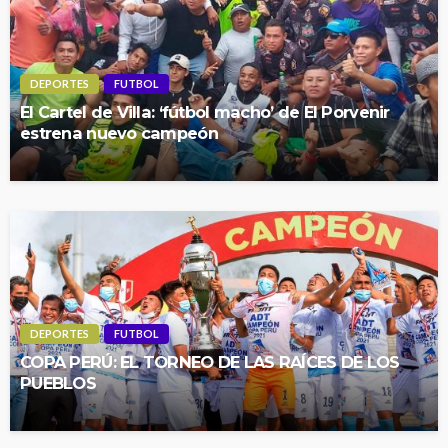
DEPORTES
FUTBOL
El Cartel de Villa: ‘fútbol macho’ de El Porvenir
estrena nuevo campeón
DEPORTES
FUTBOL
COPA PERÚ: EL TORNEO DE LAS RAÍCES DE LOS
PUEBLOS