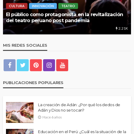
N
TEATRO
LIMA HIPERLOCAL
tagonista en la revitalización
UNMSM: Cuando una i
o post pandemia
educación
2.21K
MIS REDES SOCIALES
PUBLICACIONES POPULARES
La creación de Adán: ¿Por qué los dedos de
Adán y Dios no se tocan?
Hace 6 años
Educación en el Perú: ¿Cuál es la situación de la