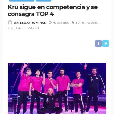
Krü sigue en competencia y se
consagra TOP 4
Hace 5 años
Berlín
esports
AXEL LOZADA MINAN
Krü
Latam
Valorant