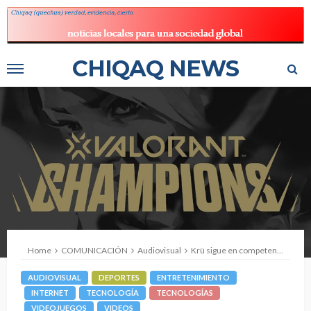
CHIQAQ NEWS
Home
COMUNICACIÓN
Audiovisual
Krü sigue en competencia y se consagra TOP 4
AUDIOVISUAL
DEPORTES
ENTRETENIMIENTO
INTERNET
TECNOLOGÍA
TECNOLOGÍAS
VIDEOJUEGOS
VIDEOS