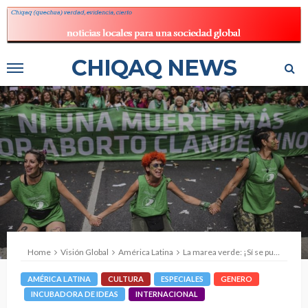
CHIQAQ NEWS
Home
Visión Global
América Latina
La marea verde: ¡Sí se pudo, hermanas!
AMÉRICA LATINA
CULTURA
ESPECIALES
GENERO
INCUBADORA DE IDEAS
INTERNACIONAL