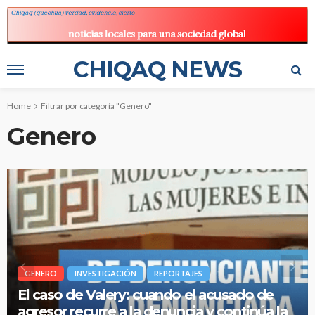
CHIQAQ NEWS
Home
Filtrar por categoría "Genero"
Genero
GENERO
INVESTIGACIÓN
REPORTAJES
El caso de Valery: cuando el acusado de
agresor recurre a la denuncia y continúa la