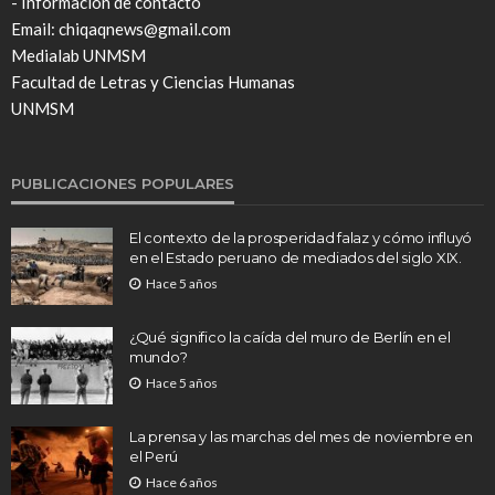
- Información de contacto
Email: chiqaqnews@gmail.com
Medialab UNMSM
Facultad de Letras y Ciencias Humanas
UNMSM
PUBLICACIONES POPULARES
El contexto de la prosperidad falaz y cómo influyó
en el Estado peruano de mediados del siglo XIX.
Hace 5 años
¿Qué significo la caída del muro de Berlín en el
mundo?
Hace 5 años
La prensa y las marchas del mes de noviembre en
el Perú
Hace 6 años