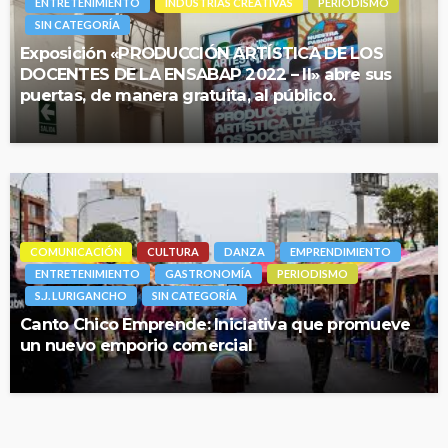
ENTRETENIMIENTO
INDUSTRIAS CREATIVAS
PERIODISMO
SIN CATEGORÍA
Exposición «PRODUCCIÓN ARTÍSTICA DE LOS
DOCENTES DE LA ENSABAP 2022 – II» abre sus
puertas, de manera gratuita, al público.
COMUNICACIÓN
CULTURA
DANZA
EMPRENDIMIENTO
ENTRETENIMIENTO
GASTRONOMÍA
PERIODISMO
S.J. LURIGANCHO
SIN CATEGORÍA
Canto Chico Emprende: Iniciativa que promueve
un nuevo emporio comercial