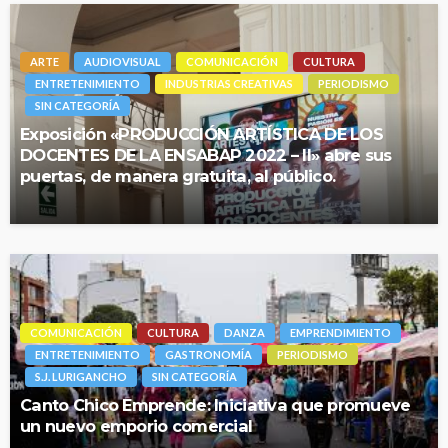
ARTE
AUDIOVISUAL
COMUNICACIÓN
CULTURA
ENTRETENIMIENTO
INDUSTRIAS CREATIVAS
PERIODISMO
SIN CATEGORÍA
Exposición «PRODUCCIÓN ARTÍSTICA DE LOS
DOCENTES DE LA ENSABAP 2022 – II» abre sus
puertas, de manera gratuita, al público.
COMUNICACIÓN
CULTURA
DANZA
EMPRENDIMIENTO
ENTRETENIMIENTO
GASTRONOMÍA
PERIODISMO
S.J. LURIGANCHO
SIN CATEGORÍA
Canto Chico Emprende: Iniciativa que promueve
un nuevo emporio comercial