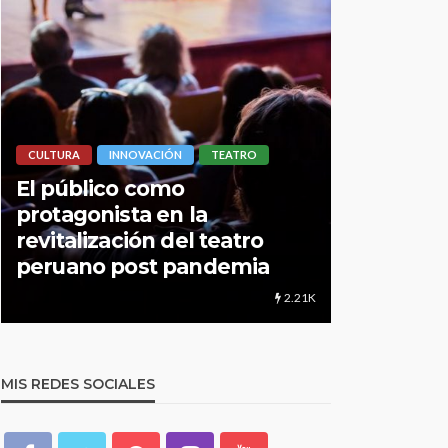
LIMA HIPERLOCAL
CULTURA
D
UNMSM: Cuando una
Centro de
institución brinda más que
culturale
educación
distancia
1.24K
MIS REDES SOCIALES