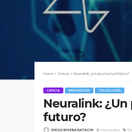
Home
Ciencia
Neuralink: ¿Un paso hacia el futuro?
CIENCIA
INNOVACIÓN
TECNOLOGÍA
Neuralink: ¿Un 
futuro?
DIEGO RIVERA RATACHI
Hace 6 años
Ci