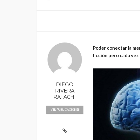
Poder conectar la me
ficción pero cada vez
POLÍTICA
Periodistas de TV
despedidos en nu
gestión en IRTP
DIEGO
RIVERA
RATACHI
VER PUBLICACIONES