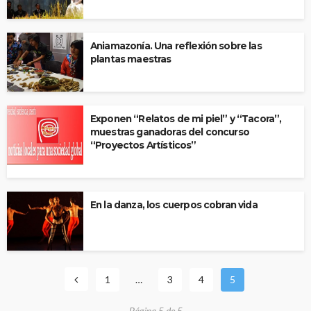
Aniamazonía. Una reflexión sobre las
plantas maestras
Exponen “Relatos de mi piel” y “Tacora”,
muestras ganadoras del concurso
“Proyectos Artísticos”
En la danza, los cuerpos cobran vida
1
…
3
4
5
Página 5 de 5