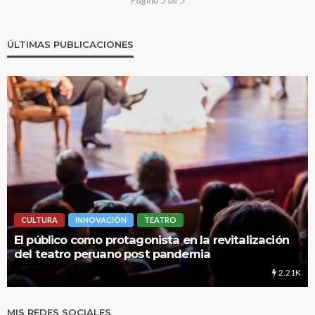
ÚLTIMAS PUBLICACIONES
O
LIMA HIPERLOCAL
 en la revitalización
UNMSM: Cuando una instituci
andemia
educación
2.21K
MIS REDES SOCIALES