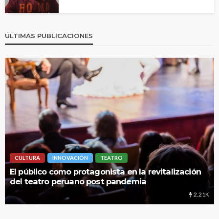
ÚLTIMAS PUBLICACIONES
INNOVACIÓN
TEATRO
LIMA HIPERLO
o como protagonista en la revitalización
UNMSM: Cua
ro peruano post pandemia
educación
2.21K