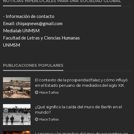
NOTICIAS HIPERLOCALES PARA UNA SOCIEDAD GLOBAL
- Información de contacto
Email: chiqaqnews@gmail.com
Medialab UNMSM
Facultad de Letras y Ciencias Humanas
UNMSM
PUBLICACIONES POPULARES
El contexto de la prosperidad falaz y cómo influyó
en el Estado peruano de mediados del siglo XIX.
Hace 5 años
¿Qué significo la caída del muro de Berlín en el
mundo?
Hace 5 años
La prensa y las marchas del mes de noviembre en