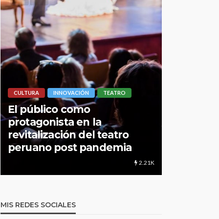
OVACIÓN
TEATRO
LIMA HIPERLOCAL
 como
a en la
UNMSM: Cuando una
ón del teatro
institución brinda má
ost pandemia
educación
2.21K
MIS REDES SOCIALES