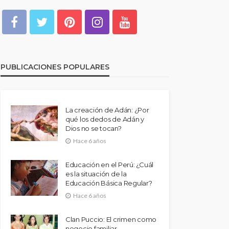
PUBLICACIONES POPULARES
La creación de Adán: ¿Por
qué los dedos de Adán y
Dios no se tocan?
Hace 6 años
Educación en el Perú: ¿Cuál
es la situación de la
Educación Básica Regular?
Hace 6 años
Clan Puccio: El crimen como
negocio familiar