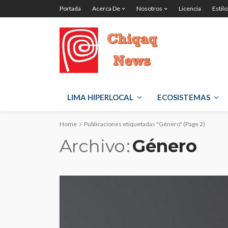
Portada
Acerca De
Nosotros
Licencia
Estilo
LIMA HIPERLOCAL
ECOSISTEMAS
Home
Publicaciones etiquetadas "Género"
(Page 2)
Archivo
Género