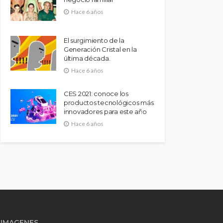
Hace 6 años
El surgimiento de la
Generación Cristal en la
última década.
Hace 6 años
CES 2021: conoce los
productos tecnológicos más
innovadores para este año
Hace 6 años
IMAGENES