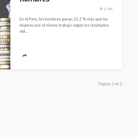
1.14K
En el Perú, los hombres ganan 21,2 % más que las
mujeres por el mismo trabajo según los resultados
del...
CULTURA
INN
POLÍTICA
El público
Periodistas de TV Perú son
protagonist
despedidos en nueva
revitalizaci
Página 2 de 2
gestión en IRTP
peruano p
1.11K