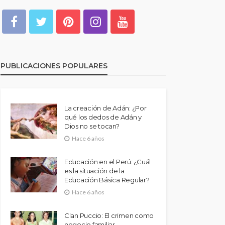
PUBLICACIONES POPULARES
La creación de Adán: ¿Por
qué los dedos de Adán y
Dios no se tocan?
Hace 6 años
Educación en el Perú: ¿Cuál
es la situación de la
Educación Básica Regular?
Hace 6 años
Clan Puccio: El crimen como
negocio familiar