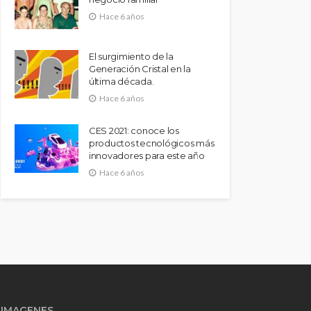
Hace 6 años
El surgimiento de la
Generación Cristal en la
última década.
Hace 6 años
CES 2021: conoce los
productos tecnológicos más
innovadores para este año
Hace 6 años
IMAGENES