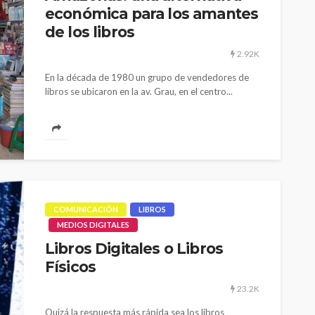
económica para los amantes
de los libros
2.92K
En la década de 1980 un grupo de vendedores de
libros se ubicaron en la av. Grau, en el centro...
CULTURA
INNOVACIÓN
TEATRO
El público como
 TV Perú son
protagonista en la
n nueva
revitalización del teatro
TP
peruano post pandemia
COMUNICACIÓN
LIBROS
MEDIOS DIGITALES
1.11K
Libros Digitales o Libros
Físicos
23.2K
Quizá la respuesta más rápida sea los libros