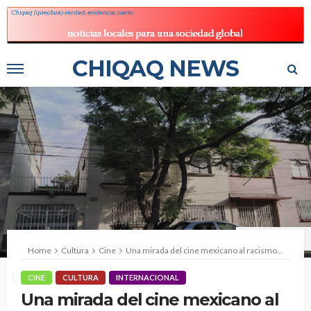
CHIQAQ NEWS
Foto: Delia Zárate
Home
Cultura
Cine
Una mirada del cine mexicano al racismo y clasismo, realidad de hace cincuenta años y aceptación mundial actual
CINE
CULTURA
INTERNACIONAL
Una mirada del cine mexicano al