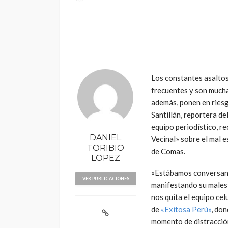
Los constantes asaltos
frecuentes y son mucha
además, ponen en riesg
Santillán, reportera de
equipo periodístico, re
DANIEL
Vecinal» sobre el mal e
TORIBIO
de Comas.
LOPEZ
«Estábamos conversand
VER PUBLICACIONES
manifestando su malest
nos quita el equipo cel
de
«Exitosa Perú»
, do
momento de distracción