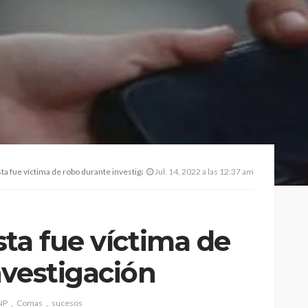
ta fue víctima de robo durante investigación
Jul. 14, 2022 a las 12:37 am
ta fue víctima de
nvestigación
NP
Comas
sucesos