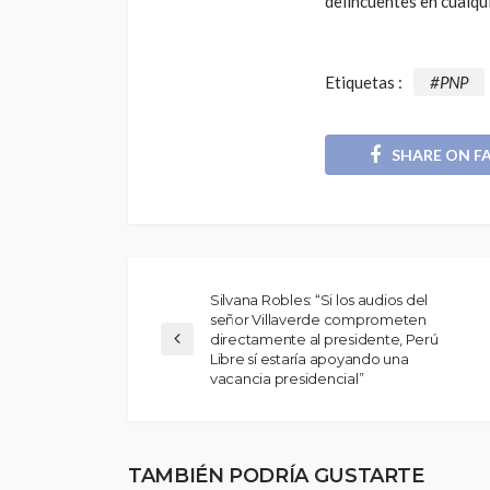
delincuentes en cualqu
POLÍTICA
Periodistas de TV
Etiquetas :
#PNP
despedidos en nu
gestión en IRTP
SHARE ON F
Silvana Robles: “Si los audios del
señor Villaverde comprometen
directamente al presidente, Perú
Libre sí estaría apoyando una
vacancia presidencial”
TAMBIÉN PODRÍA GUSTARTE