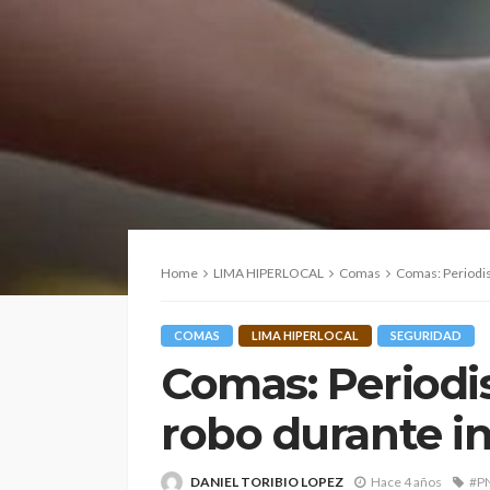
Home
LIMA HIPERLOCAL
Comas
Comas: Periodis
COMAS
LIMA HIPERLOCAL
SEGURIDAD
Comas: Periodis
robo durante i
DANIEL TORIBIO LOPEZ
Hace 4 años
#P