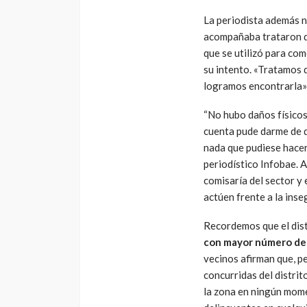
La periodista además na
acompañaba trataron de
que se utilizó para com
su intento. «Tratamos d
logramos encontrarla»,
“No hubo daños físicos
cuenta pude darme de q
nada que pudiese hacer
periodístico Infobae. A
comisaría del sector y
actúen frente a la inseg
Recordemos que el dist
con mayor número de 
vecinos afirman que, pe
concurridas del distrit
la zona en ningún mome