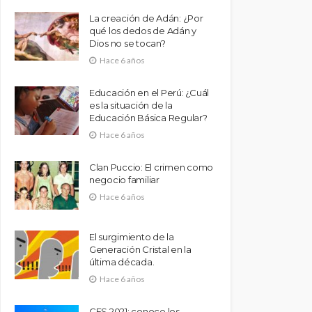
La creación de Adán: ¿Por
qué los dedos de Adán y
Dios no se tocan?
Hace 6 años
Educación en el Perú: ¿Cuál
es la situación de la
Educación Básica Regular?
Hace 6 años
Clan Puccio: El crimen como
negocio familiar
Hace 6 años
El surgimiento de la
Generación Cristal en la
última década.
Hace 6 años
CES 2021: conoce los