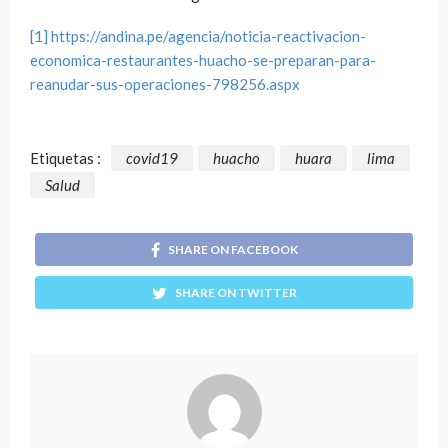
[1] https://andina.pe/agencia/noticia-reactivacion-
economica-restaurantes-huacho-se-preparan-para-
reanudar-sus-operaciones-798256.aspx
Etiquetas :
covid19
huacho
huara
lima
Salud
SHARE ON FACEBOOK
SHARE ON TWITTER