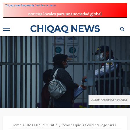
CHIQAQ NEWS
Autor: Fernando Espinoza
Home
LIMA HIPERLOCAL
¿Cómo es que la Covid-19 llegó para imponer disciplina a los peruanos?