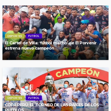
DEPORTES
FUTBOL
El Cartel de Villa: ‘fútbol macho’ de El Porvenir
estrena nuevo campeón
DEPORTES
FUTBOL
COPA PERÚ: EL TORNEO DE LAS RAÍCES DE LOS
PUEBLOS