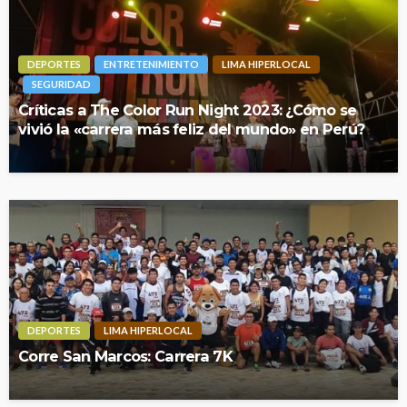
DEPORTES
ENTRETENIMIENTO
LIMA HIPERLOCAL
SEGURIDAD
Críticas a The Color Run Night 2023: ¿Cómo se
vivió la «carrera más feliz del mundo» en Perú?
DEPORTES
LIMA HIPERLOCAL
Corre San Marcos: Carrera 7K