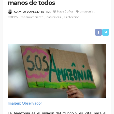
manos de todos
Hace 5 años
amazonia
CAMILA LOPEZ DIESTRA
COP26
medio ambiente
naturaleza
Protección
Imagen: Observador
La Amazonia es el pulmón del mundo y es vital para el