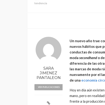
tendencia
Un nuevo año trae con
POLÍTICA
nuevos hábitos que p
Periodistas de TV
conductas de consumo 
despedidos en nu
moda
secondhand
o de
gestión en IRTP
diferencia de las otr
SARA
las marcas de moda r
JIMENEZ
nuevamente por el la
PANTALEON
de una
economía circ
VER PUBLICACIONES
Hoy en día aún existen
mano, pero en realidad
frente a la producción 