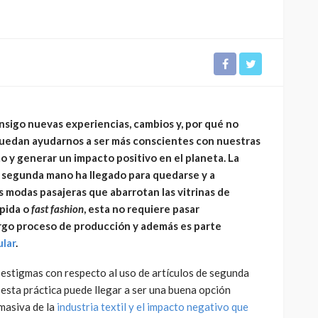
CULTURA
INNOVACIÓN
TEATRO
sigo nuevas experiencias, cambios y, por qué no
El público como
uedan ayudarnos a ser más conscientes con nuestras
 Perú son
protagonista en la
y generar un impacto positivo en el planeta. La
eva
revitalización del teatro
 segunda mano ha llegado para quedarse y a
peruano post pandemia
as modas pasajeras que abarrotan las vitrinas de
ápida o
fast fashion
, esta no requiere pasar
1.11K
2.21K
rgo proceso de producción y además es parte
ular
.
 estigmas con respecto al uso de artículos de segunda
 esta práctica puede llegar a ser una buena opción
masiva de la
industria textil
y el impacto negativo que