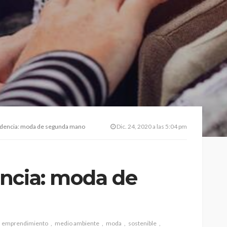
ndencia: moda de segunda mano
Dic. 24, 2020 a las 5:04 pm
ncia: moda de
emprendimiento
medio ambiente
moda
sostenible