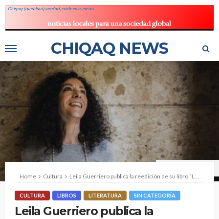
CHIQAQ NEWS
Fuente: La Vanguardia
Home
Cultura
Leila Guerriero publica la reedición de su libro “Los suicidas del fin del mundo”
CULTURA
LIBROS
LITERATURA
SIN CATEGORÍA
Leila Guerriero publica la