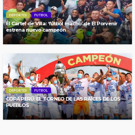
DEPORTES
FUTBOL
El Cartel de Villa: ‘fútbol macho’ de El Porvenir
estrena nuevo campeón
DEPORTES
FUTBOL
COPA PERÚ: EL TORNEO DE LAS RAÍCES DE LOS
PUEBLOS