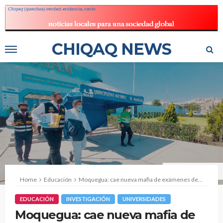
CHIQAQ NEWS
Fuente: La República
Home
Educación
Moquegua: cae nueva mafia de exámenes de admisión
EDUCACIÓN
INVESTIGACIÓN
UNIVERSIDADES
Moquegua: cae nueva mafia de