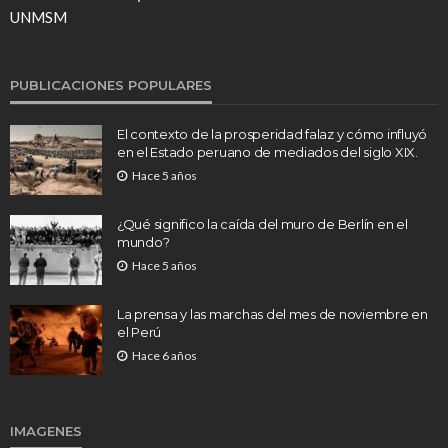
UNMSM
PUBLICACIONES POPULARES
El contexto de la prosperidad falaz y cómo influyó
en el Estado peruano de mediados del siglo XIX.
Hace 5 años
¿Qué significo la caída del muro de Berlín en el
mundo?
Hace 5 años
La prensa y las marchas del mes de noviembre en
el Perú
Hace 6 años
IMAGENES