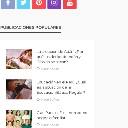
PUBLICACIONES POPULARES
La creación de Adán: ¿Por
qué los dedos de Adán y
Dios no se tocan?
Hace 6 años
Educación en el Perú: ¿Cuál
es la situación de la
Educación Básica Regular?
Hace 6 años
Clan Puccio: El crimen como
negocio familiar
Hace 6 años