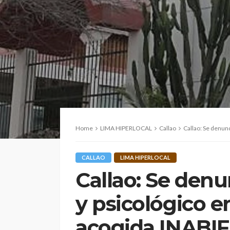
Home
LIMA HIPERLOCAL
Callao
Callao: Se denuncia 
CALLAO
LIMA HIPERLOCAL
Callao: Se denu
y psicológico e
acogida INABIF