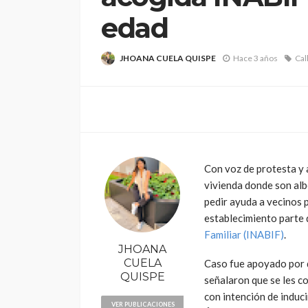
edad
JHOANA CUELA QUISPE
Hace 3 años
Cal
POLÍTICA
Periodistas de TV
despedidos en nu
Con voz de protesta y a
gestión en IRTP
vivienda donde son al
pedir ayuda a vecinos 
establecimiento parte 
Familiar (INABIF)
.
JHOANA
CUELA
Caso fue apoyado por d
QUISPE
señalaron que se les c
con intención de induci
VER PUBLICACIONES