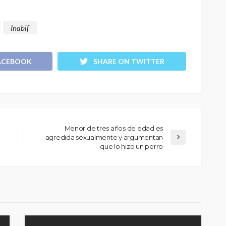
Inabif
ACEBOOK
SHARE ON TWITTER
Menor de tres años de edad es
agredida sexualmente y argumentan
que lo hizo un perro