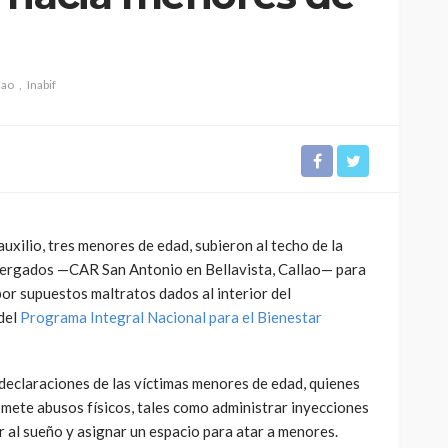
lao
Inabif
CULTURA
INNOVACIÓN
TEATRO
El público como
 Perú son
protagonista en la
eva
revitalización del teatro
uxilio, tres menores de edad, subieron al techo de la
peruano post pandemia
bergados —CAR San Antonio en Bellavista, Callao— para
por supuestos maltratos dados al interior del
1.11K
2.21K
del
Programa Integral Nacional para el Bienestar
eclaraciones de las víctimas menores de edad, quienes
omete abusos físicos, tales como administrar inyecciones
r al sueño y asignar un espacio para atar a menores.