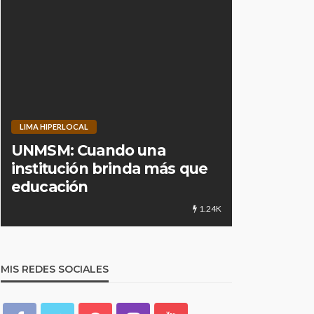
LIMA HIPERLOCAL
CULTURA
D
UNMSM: Cuando una
Centro de
institución brinda más que
culturale
educación
distancia
1.24K
MIS REDES SOCIALES