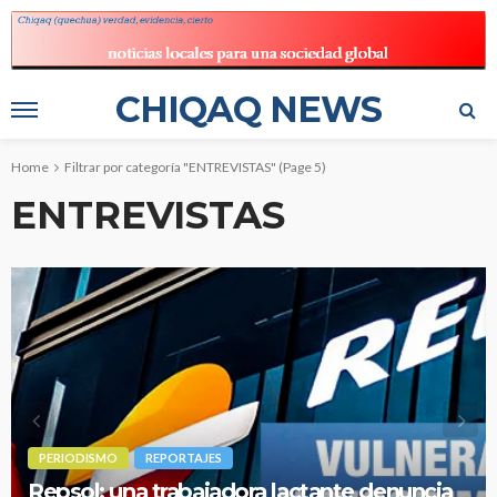
CHIQAQ NEWS
Home
Filtrar por categoría "ENTREVISTAS"
(Page 5)
ENTREVISTAS
PERIODISMO
REPORTAJES
Repsol: una trabajadora lactante denuncia