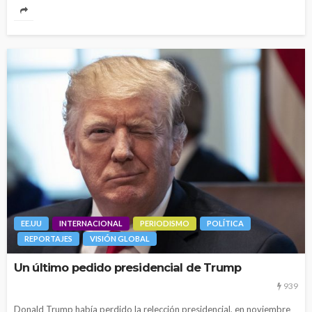
EE.UU
INTERNACIONAL
PERIODISMO
POLÍTICA
REPORTAJES
VISIÓN GLOBAL
Un último pedido presidencial de Trump
939
Donald Trump había perdido la relección presidencial, en noviembre