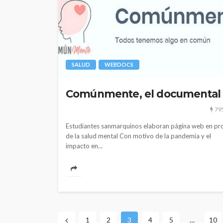
SALUD
WEBDOCS
Comúnmente, el documental
79
Estudiantes sanmarquinos elaboran página web en pr
de la salud mental Con motivo de la pandemia y el
impacto en...
1
2
3
4
5
…
10