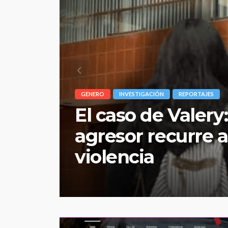
PERIODISMO
REPORTAJES
Repsol: una trab
maltrato y otra 