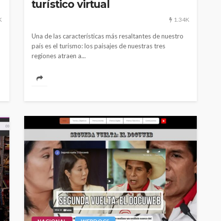
turístico virtual
K
1.34K
Una de las características más resaltantes de nuestro
país es el turismo: los paisajes de nuestras tres
regiones atraen a...
CULTURA
INNOVACIÓN
TEATRO
El público como
 Perú son
protagonista en la
eva
revitalización del teatro
peruano post pandemia