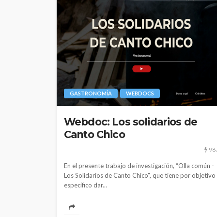
GASTRONOMÍA
WEBDOCS
Webdoc: Los solidarios de
Canto Chico
98
En el presente trabajo de investigación, “Olla común -
Los Solidarios de Canto Chico”, que tiene por objetivo
específico dar...