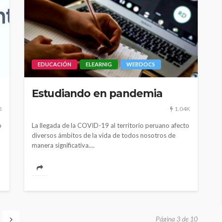
EDUCACIÓN
ELEARNIG
WEBDOCS
Estudiando en pandemia
5
1.04K
o
La llegada de la COVID-19 al territorio peruano afecto
diversos ámbitos de la vida de todos nosotros de
manera significativa....
Página 3 de 10