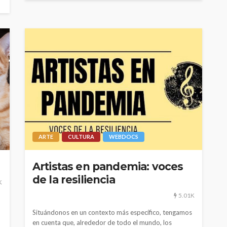
ARTE
CULTURA
WEBDOCS
Artistas en pandemia: voces
de la resiliencia
K
5.01K
Situándonos en un contexto más específico, tengamos
en cuenta que, alrededor de todo el mundo, los