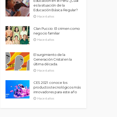
Educación en el Perú: ¿Cuál
es la situación de la
Educación Básica Regular?
Hace 6 años
Clan Puccio: El crimen como
negocio familiar
Hace 6 años
El surgimiento de la
Generación Cristal en la
última década.
Hace 6 años
CES 2021: conoce los
productos tecnológicos más
innovadores para este año
Hace 6 años