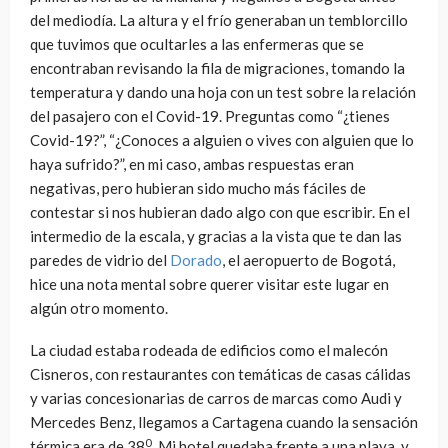
del mediodía. La altura y el frío generaban un temblorcillo
que tuvimos que ocultarles a las enfermeras que se
encontraban revisando la fila de migraciones, tomando la
temperatura y dando una hoja con un test sobre la relación
del pasajero con el Covid-19. Preguntas como “¿tienes
Covid-19?”, “¿Conoces a alguien o vives con alguien que lo
haya sufrido?”, en mi caso, ambas respuestas eran
negativas, pero hubieran sido mucho más fáciles de
contestar si nos hubieran dado algo con que escribir. En el
intermedio de la escala, y gracias a la vista que te dan las
paredes de vidrio del
Dorado
, el aeropuerto de Bogotá,
hice una nota mental sobre querer visitar este lugar en
algún otro momento.
La ciudad estaba rodeada de edificios como el malecón
Cisneros, con restaurantes con temáticas de casas cálidas
y varias concesionarias de carros de marcas como Audi y
Mercedes Benz, llegamos a Cartagena cuando la sensación
0
térmica era de 38
. Mi hotel quedaba frente a una playa, y