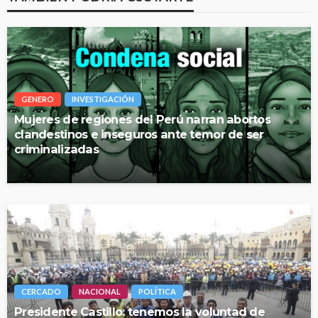
GENERO
INVESTIGACIÓN
Mujeres de regiones del Perú narran abortos
clandestinos e inseguros ante temor de ser
criminalizadas
CERCADO
NACIONAL
POLÍTICA
Presidente Castillo: tenemos la voluntad de