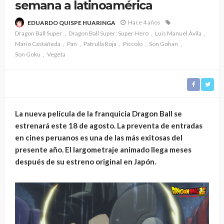
semana a latinoamérica
Hace 4 años
EDUARDO QUISPE HUARINGA
Dragon Ball Super
Dragon Ball Super: Super Hero
Luis Manuel Ávila
Mario Castañeda
Pan
Patrulla Roja
Piccolo
Son Gohan
Son Goku
Vegeta
La nueva película de la franquicia Dragon Ball se
estrenará este 18 de agosto. La preventa de entradas
en cines peruanos es una de las más exitosas del
presente año. El largometraje animado llega meses
después de su estreno original en Japón.