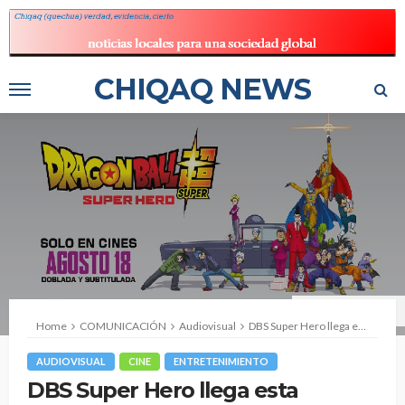
CHIQAQ NEWS
Foto: Cineplanet Perú
Home
COMUNICACIÓN
Audiovisual
DBS Super Hero llega esta semana a latinoamérica
AUDIOVISUAL
CINE
ENTRETENIMIENTO
DBS Super Hero llega esta