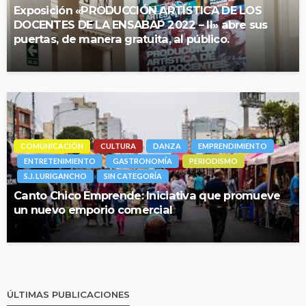
Exposición «PRODUCCIÓN ARTÍSTICA DE LOS
DOCENTES DE LA ENSABAP 2022 – II» abre sus
puertas, de manera gratuita, al público.
COMUNICACIÓN
CULTURA
DANZA
EMPRENDIMIENTO
ENTRETENIMIENTO
GASTRONOMÍA
PERIODISMO
S.J. LURIGANCHO
SIN CATEGORÍA
Canto Chico Emprende: Iniciativa que promueve
un nuevo emporio comercial
ÚLTIMAS PUBLICACIONES