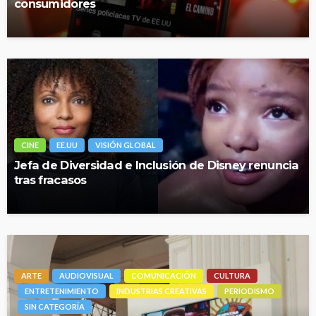
consumidores
CINE
EE.UU
VISIÓN GLOBAL
Jefa de Diversidad e Inclusión de Disney renuncia
tras fracasos
ARTE
AUDIOVISUAL
COMUNICACIÓN
CULTURA
ENTRETENIMIENTO
INDUSTRIAS CREATIVAS
PERIODISMO
SIN CATEGORÍA