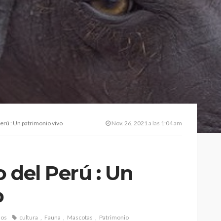
Perú : Un patrimonio vivo
Nov. 26, 2021 a las 1:04 am
o del Perú : Un
o
ños
cultura
Fauna
Mascotas
Patrimonio