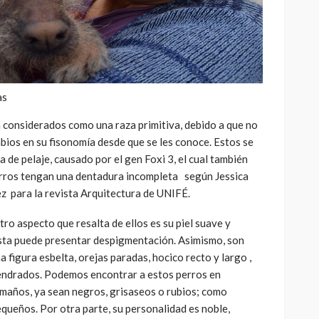
as
n considerados como una raza primitiva, debido a que no
ios en su fisonomía desde que se les conoce. Estos se
ta de pelaje, causado por el gen Foxi 3, el cual también
rros tengan una dentadura incompleta según Jessica
z para la revista Arquitectura de UNIFÉ.
otro aspecto que resalta de ellos es su piel suave y
esta puede presentar despigmentación. Asimismo, son
 figura esbelta, orejas paradas, hocico recto y largo ,
mendrados. Podemos encontrar a estos perros en
amaños, ya sean negros, grisaseos o rubios; como
queños. Por otra parte, su personalidad es noble,