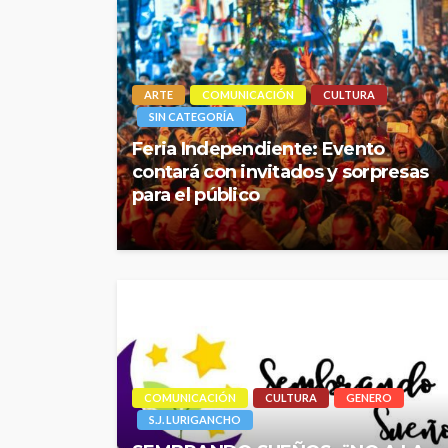
ARTE
COMUNICACIÓN
CULTURA
SIN CATEGORÍA
Feria Independiente: Evento
contará con invitados y sorpresas
para el público
COMUNICACIÓN
CULTURA
GENERO
S.J. LURIGANCHO