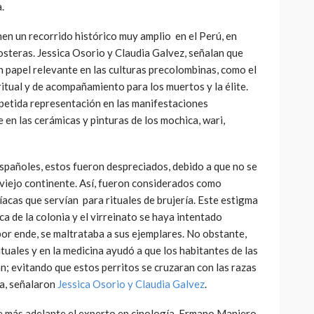
.
nen un recorrido histórico muy amplio en el Perú, en
osteras. Jessica Osorio y Claudia Galvez, señalan que
papel relevante en las culturas precolombinas, como el
 ritual y de acompañamiento para los muertos y la élite.
repetida representación en las manifestaciones
en las cerámicas y pinturas de los mochica, wari,
españoles, estos fueron despreciados, debido a que no se
l viejo continente. Así, fueron considerados como
íacas que servían para rituales de brujería. Este estigma
a de la colonia y el virreinato se haya intentado
por ende, se maltrataba a sus ejemplares. No obstante,
ituales y en la medicina ayudó a que los habitantes de las
an; evitando que estos perritos se cruzaran con las razas
a, señalaron
Jessica Osorio y Claudia Galvez
.
e más adelante el experto en cinología, Ermano Maniero