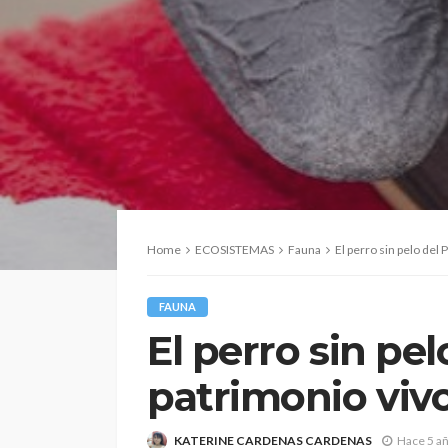
Home
ECOSISTEMAS
Fauna
El perro sin pelo del 
FAUNA
El perro sin pel
patrimonio viv
KATERINE CARDENAS CARDENAS
Hace 5 a