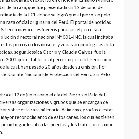
dar de la raza, que fue presentada un 12 de junio de
dinaria de la FCI, donde se logró que el perro sin pelo
 raza oficial originaria del Perú. El portal de noticias
existieron mayores esfuerzos para que el perro sea
olución directoral nacional Nº 001-INC, la cual incitaba
de estos perros en los museos y zonas arqueológicas de la
didas, según Jessica Osorio y Claudia Galvez, fue la
en 2001 que estableció al perro sin pelo del Perú como
de la cual, han pasado 20 años desde su emisión. Por
n del Comité Nacional de Protección del Perro sin Pelo
ebra el 12 de junio como el día del Perro sin Pelo del
diversas organizaciones y grupos que se encargan de
rmar sobre esta raza milenaria. Asimismo, gracias a estas
n mayor reconocimiento de estos canes, los cuales tienen
ue un hogar les abra las puertas y los trate con el amor
CULTURA
INNOVACIÓN
TEATRO
n.
El público como