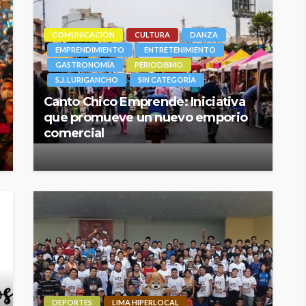
COMUNICACIÓN
CULTURA
DANZA
EMPRENDIMIENTO
ENTRETENIMIENTO
GASTRONOMÍA
PERIODISMO
S.J. LURIGANCHO
SIN CATEGORÍA
Canto Chico Emprende: Iniciativa
que promueve un nuevo emporio
comercial
DEPORTES
LIMA HIPERLOCAL