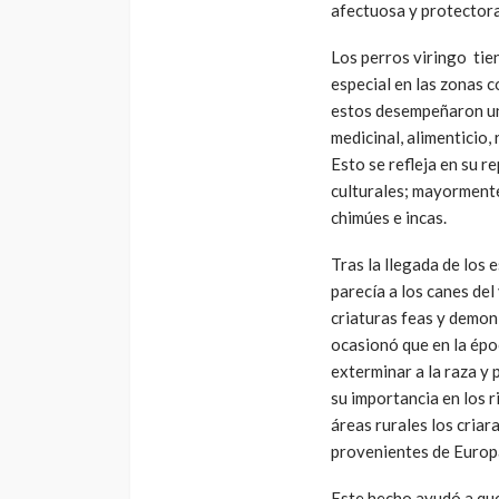
afectuosa y protectora
Los perros viringo tie
especial en las zonas c
estos desempeñaron un 
medicinal, alimenticio,
Esto se refleja en su 
culturales; mayormente 
chimúes e incas.
Tras la llegada de los 
parecía a los canes de
criaturas feas y demon
ocasionó que en la époc
exterminar a la raza y 
su importancia en los r
áreas rurales los criar
provenientes de Europ
Este hecho ayudó a qu