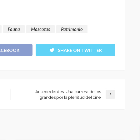
 Perú son
protagonista en la
eva
revitalización del teatro
peruano post pandemia
Fauna
Mascotas
Patrimonio
1.11K
2.21K
ACEBOOK
SHARE ON TWITTER
Antecedentes: Una carrera de los
grandes por la plenitud del cine