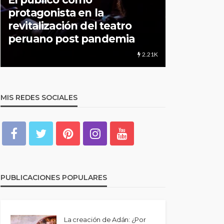
UNMSM: Cuando una
Centro de
institución brinda más que
culturale
educación
distancia
1.24K
MIS REDES SOCIALES
PUBLICACIONES POPULARES
La creación de Adán: ¿Por