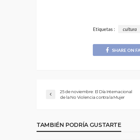
Periodistas de TV
despedidos en nu
gestión en IRTP
Etiquetas :
cultura
SHARE ON F
25 de noviembre: El Día Internacional
de la No Violencia contra la Mujer
TAMBIÉN PODRÍA GUSTARTE