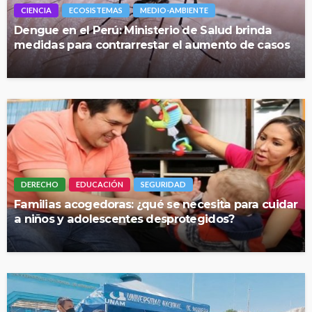
CIENCIA
ECOSISTEMAS
MEDIO-AMBIENTE
Dengue en el Perú: Ministerio de Salud brinda
medidas para contrarrestar el aumento de casos
DERECHO
EDUCACIÓN
SEGURIDAD
Familias acogedoras: ¿qué se necesita para cuidar
a niños y adolescentes desprotegidos?