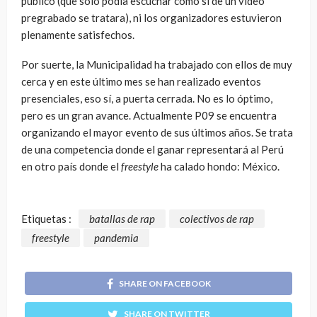
público (que solo podía escuchar como si de un vídeo
pregrabado se tratara), ni los organizadores estuvieron
plenamente satisfechos.
Por suerte, la Municipalidad ha trabajado con ellos de muy
cerca y en este último mes se han realizado eventos
presenciales, eso sí, a puerta cerrada. No es lo óptimo,
pero es un gran avance. Actualmente P09 se encuentra
organizando el mayor evento de sus últimos años. Se trata
de una competencia donde el ganar representará al Perú
en otro país donde el
freestyle
ha calado hondo: México.
Etiquetas :
batallas de rap
colectivos de rap
freestyle
pandemia
SHARE ON FACEBOOK
SHARE ON TWITTER