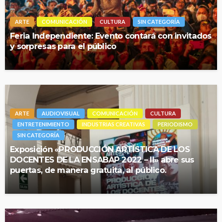
ARTE
COMUNICACIÓN
CULTURA
SIN CATEGORÍA
Feria Independiente: Evento contará con invitados
y sorpresas para el público
ARTE
AUDIOVISUAL
COMUNICACIÓN
CULTURA
ENTRETENIMIENTO
INDUSTRIAS CREATIVAS
PERIODISMO
SIN CATEGORÍA
Exposición «PRODUCCIÓN ARTÍSTICA DE LOS
DOCENTES DE LA ENSABAP 2022 – II» abre sus
puertas, de manera gratuita, al público.