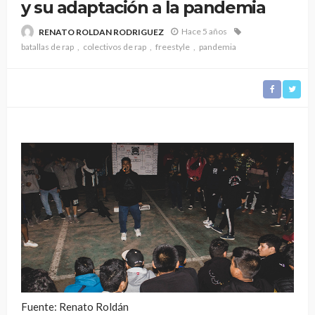
y su adaptación a la pandemia
Hace 5 años
RENATO ROLDAN RODRIGUEZ
batallas de rap
colectivos de rap
freestyle
pandemia
Fuente: Renato Roldán