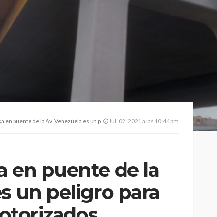
en puente de la Av. Venezuela es un peligro para los ciclistas y motorizados
Jul. 02, 2021 a las 10:44 pm
a en puente de la
s un peligro para
motorizados