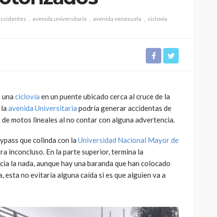
accidentes
avenida universitaria
avenida venezuela
ciclovia
CULTURA
INNOVACIÓN
TEATRO
El público como
e una
ciclovía
en un puente ubicado cerca al cruce de la
 Perú son
protagonista en la
 la
avenida Universitaria
podría generar accidentas de
eva
revitalización del teatro
 de motos lineales al no contar con alguna advertencia.
peruano post pandemia
 bypass que colinda con la
Universidad Nacional Mayor de
1.11K
2.21K
a inconcluso. En la parte superior, termina la
cia la nada, aunque hay una baranda que han colocado
esta no evitaría alguna caída si es que alguien va a