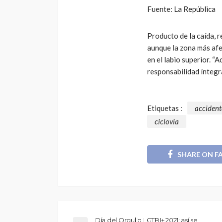
Fuente: La República
Producto de la caída, r
aunque la zona más afe
en el labio superior. “
responsabilidad íntegra
Etiquetas :
accident
ciclovia
SHARE ON F
Día del Orgullo LGTBI+ 2021: así se