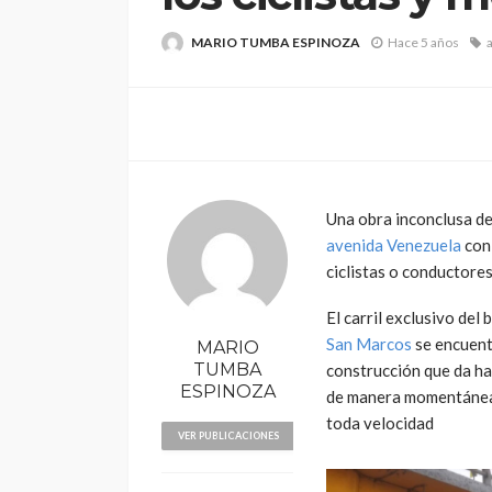
MARIO TUMBA ESPINOZA
Hace 5 años
POLÍTICA
Una obra inconclusa d
Periodistas de TV
avenida Venezuela
con
despedidos en nu
ciclistas o conductores
gestión en IRTP
El carril exclusivo del
San Marcos
se encuentr
MARIO
TUMBA
construcción que da ha
ESPINOZA
de manera momentánea, 
toda velocidad
VER PUBLICACIONES