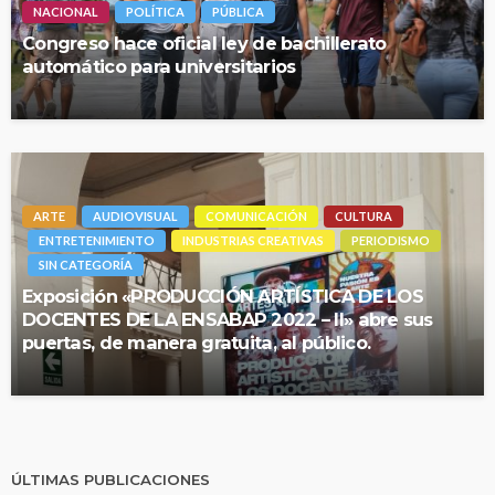
NACIONAL
POLÍTICA
PÚBLICA
Congreso hace oficial ley de bachillerato
automático para universitarios
ARTE
AUDIOVISUAL
COMUNICACIÓN
CULTURA
ENTRETENIMIENTO
INDUSTRIAS CREATIVAS
PERIODISMO
SIN CATEGORÍA
Exposición «PRODUCCIÓN ARTÍSTICA DE LOS
DOCENTES DE LA ENSABAP 2022 – II» abre sus
puertas, de manera gratuita, al público.
ÚLTIMAS PUBLICACIONES