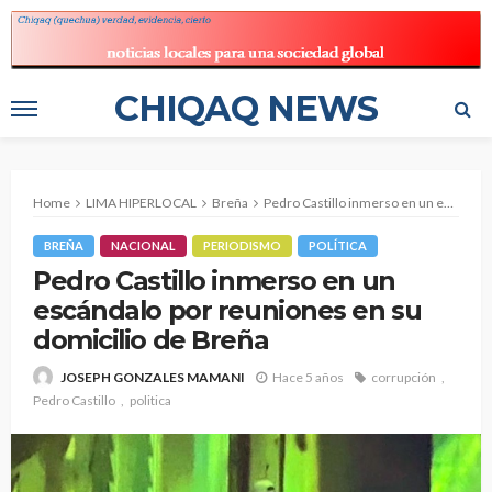
CHIQAQ NEWS
Home
LIMA HIPERLOCAL
Breña
Pedro Castillo inmerso en un escándalo por reuniones en su domicilio de Breña
BREÑA
NACIONAL
PERIODISMO
POLÍTICA
Pedro Castillo inmerso en un
escándalo por reuniones en su
domicilio de Breña
Hace 5 años
corrupción
JOSEPH GONZALES MAMANI
Pedro Castillo
politica