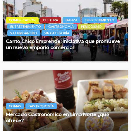
COMUNICACIÓN
CULTURA
DANZA
EMPRENDIMIENTO
ENTRETENIMIENTO
GASTRONOMÍA
PERIODISMO
S.J. LURIGANCHO
SIN CATEGORÍA
Canto Chico Emprende: Iniciativa que promueve
un nuevo emporio comercial
COMAS
GASTRONOMÍA
Mercado Gastronómico en Lima Norte ¿qué
ofrece?