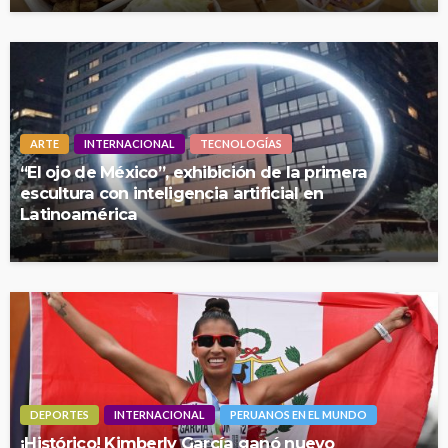
ARTE
INTERNACIONAL
TECNOLOGÍAS
“El ojo de México”, exhibición de la primera
escultura con inteligencia artificial en
Latinoamérica
DEPORTES
INTERNACIONAL
PERUANOS EN EL MUNDO
¡Histórico! Kimberly García ganó nuevo