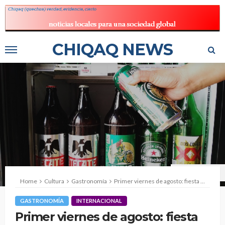
CHIQAQ NEWS
Foto: Delia Zárate
Home
Cultura
Gastronomía
Primer viernes de agosto: fiesta del “Día Internacional de la Cerveza”
GASTRONOMÍA
INTERNACIONAL
Primer viernes de agosto: fiesta