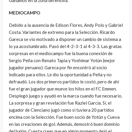
Ganamos en la zona defensiva.
MEDIOCAMPO
Debido a la ausencia de Edison Flores, Andy Polo y Gabriel
Costa. Variantes de extremo para la Selección. Ricardo
Gareca se vio motivado a disponer un cambio de sistema a
lo ya acostumbrado. Pasó del 4-2-3-1 al 4-3-3. Las gratas
sorpresas en el mediocampo fue la buena conexión de
Sergio Peña con Renato Tapia y Yoshimar Yotún (mejor
jugador peruano). Gareca por fin encontró al socio
indicado para ellos. Le dio la oportunidad a Peña y no
defraudó. Los dos primeros partidos le costó, pero de ahí
fue el gran jugador que mueve los hilos en el FC Emmen.
Desplegó juego y ayudó en la marca cuando fue necesario.
La sorpresa y gran revelación fue Raziel García. Sí, el
jugador de Cienciano jugó como si tuviera 20 partidos
encima con la Selección. Fue buen socio de Yotún y Cueva
en las creaciones de gol. Además, demostró buen dominio
del balón. Cuesta creer que en algún momento dejó el