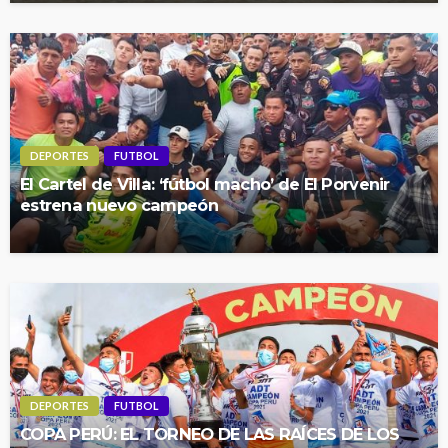
DEPORTES
FUTBOL
El Cartel de Villa: ‘fútbol macho’ de El Porvenir
estrena nuevo campeón
DEPORTES
FUTBOL
COPA PERÚ: EL TORNEO DE LAS RAÍCES DE LOS