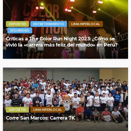
DEPORTES
ENTRETENIMIENTO
LIMA HIPERLOCAL
SEGURIDAD
Críticas a The Color Run Night 2023: ¿Cómo se
vivió la «carrera más feliz del mundo» en Perú?
DEPORTES
LIMA HIPERLOCAL
Corre San Marcos: Carrera 7K