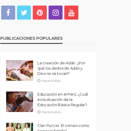
PUBLICACIONES POPULARES
La creación de Adán: ¿Por
qué los dedos de Adán y
Dios no se tocan?
Hace 6 años
Educación en el Perú: ¿Cuál
es la situación de la
Educación Básica Regular?
Hace 6 años
Clan Puccio: El crimen como
negocio familiar