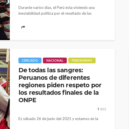
Durante varios días, el Perú esta viviendo una
inestabilidad política por el resultado de las
elecciones presidenciales 2021. Entre pedidos...
CERCADO
NACIONAL
PERIODISMO
De todas las sangres:
Peruanos de diferentes
regiones piden respeto por
los resultados finales de la
ONPE
822
Es sábado 26 de junio del 2021 y estamos en la
Plaza Dos de Mayo en el Centro Histórico de...