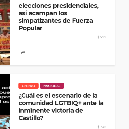
elecciones presidenciales,
así acampan los
simpatizantes de Fuerza
Popular
955
El Paseo de los Héroes Navales, situado al frente del
Palacio de Justicia en Cercado de Lima, se ha
CULTURA
INNOVACIÓN
TEATRO
convertido...
El público como
 Perú son
protagonista en la
eva
revitalización del teatro
peruano post pandemia
GENERO
NACIONAL
¿Cuál es el escenario de la
1.11K
2.2K
comunidad LGTBIQ+ ante la
inminente victoria de
Castillo?
742