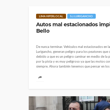
LIMA HIPERLOCAL
S.J. LURIGANCHO
Autos mal estacionados impi
Bello
POLÍTICA
Periodistas de TV
despedidos en nu
De nunca terminar. Vehículos mal estacionados en la
Lurigancho, generan peligro para los peatones que c
gestión en IRTP
debido a que es un peligro caminar en medio de la 
por la pista y es muy peligroso ya que las motos co
siempre. Ahora también tenemos que pensar en los n