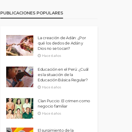
PUBLICACIONES POPULARES
La creación de Adán: ¿Por
qué los dedos de Adán y
Dios no se tocan?
Hace 6 años
Educación en el Perú: ¿Cuál
es la situación de la
Educación Básica Regular?
Hace 6 años
Clan Puccio: El crimen como
negocio familiar
Hace 6 años
El surgimiento de la