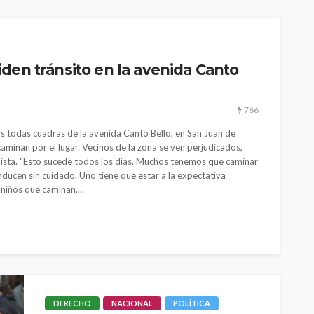
den tránsito en la avenida Canto
CULTURA
INNOVACIÓN
TEATRO
El público como
766
 Perú son
protagonista en la
eva
revitalización del teatro
s todas cuadras de la avenida Canto Bello, en San Juan de
aminan por el lugar. Vecinos de la zona se ven perjudicados,
peruano post pandemia
pista. “Esto sucede todos los días. Muchos tenemos que caminar
1.11K
2.21K
nducen sin cuidado. Uno tiene que estar a la expectativa
iños que caminan....
DERECHO
NACIONAL
POLÍTICA