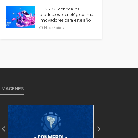
CES 2021: conoce los
productos tecnológicos más
innovadores para este año
Hace 6 años
IMAGENES