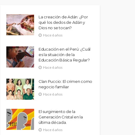
La creación de Adán: ¿Por
qué los dedos de Adán y
Dios no se tocan?
Hace 6 años
Educación en el Perú: ¿Cuál
es la situación de la
Educación Básica Regular?
Hace 6 años
Clan Puccio: El crimen como
negocio familiar
Hace 6 años
El surgimiento de la
Generación Cristal en la
última década.
Hace 6 años