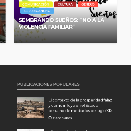
COMUNICACIÓN
CULTURA
GENERO
S.J. LURIGANCHO
SEMBRANDO SUEÑOS: ¨NO A LA
VIOLENCIA FAMILIAR¨
PUBLICACIONES POPULARES
El contexto de la prosperidad falaz
y cómo influyó en el Estado
peruano de mediados del siglo XIX.
Hace 5 años