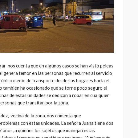
gar nos cuenta que en algunos casos se han visto peleas
al genera temor en las personas que recurren al servicio
l único medio de transporte desde sus hogares hacia el
to también ha ocasionado que se torne poco seguro el
unas de estas unidades se dedican a robar en cualquier
personas que transitan por la zona.
dez, vecina de la zona, nos comenta que
roblemas con estas unidades. La señora Juana tiene dos
7 años, a quienes los sujetos que manejan estas
 faltar el respeto en repetidas ocasiones. “A mí me más