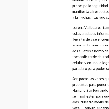
preocupa la seguridad 
manifiesta al respecto
a la muchachitas que ca
Lorena Valladares, tamb
estas unidades informa
llega tarde y se encuen
la noche. En una ocasió
dos sujetos a bordo de
toca salir tarde del tr
celular, y en una lo lo
paradero para poder sen
Son pocas las veces qu
presentes para poner o
Humano San Fernando y
se manifiesten para que
días. Nuestro medio de
Sata Elizabeth, encarga