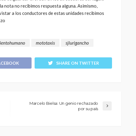
 la nota no recibimos respuesta alguna. Asimismo,
CULTURA
INNOVACIÓN
TEATRO
istar a los conductores de estas unidades recibimos
El público como
azo
 Perú son
protagonista en la
eva
revitalización del teatro
peruano post pandemia
ientohumano
mototaxis
sjlurigancho
1.11K
2.22K
ACEBOOK
SHARE ON TWITTER
Marcelo Bielsa: Un genio rechazado
por su país