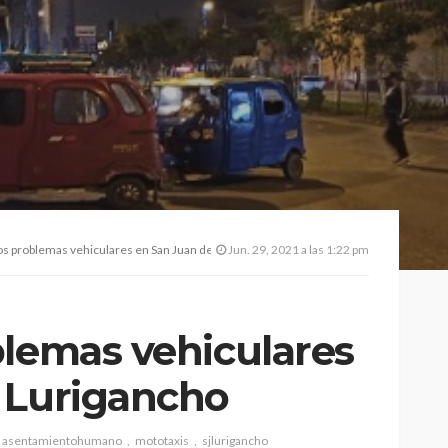
os problemas vehiculares en San Juan de Lurigancho
Jun. 29, 2021 a las 1:22 pm
blemas vehiculares
 Lurigancho
asentamientohumano
mototaxis
sjlurigancho