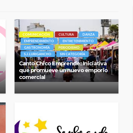
COMUNICACIÓN
CULTURA
DANZA
EMPRENDIMIENTO
ENTRETENIMIENTO
GASTRONOMÍA
PERIODISMO
S.J. LURIGANCHO
SIN CATEGORÍA
Canto Chico Emprende: Iniciativa
que promueve un nuevo emporio
comercial