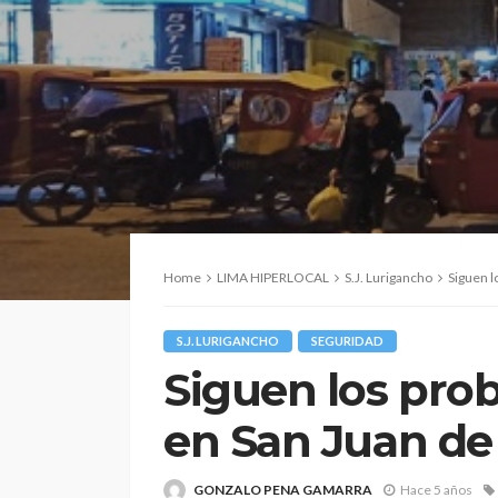
Home
LIMA HIPERLOCAL
S.J. Lurigancho
Siguen l
S.J. LURIGANCHO
SEGURIDAD
Siguen los pro
en San Juan de
GONZALO PENA GAMARRA
Hace 5 años