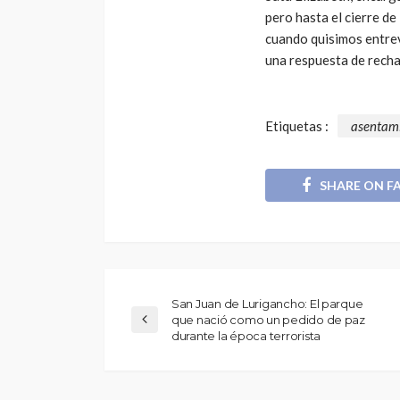
pero hasta el cierre de
cuando quisimos entrev
POLÍTICA
una respuesta de rech
Periodistas de TV
despedidos en nu
gestión en IRTP
Etiquetas :
asentam
SHARE ON F
San Juan de Lurigancho: El parque
que nació como un pedido de paz
durante la época terrorista