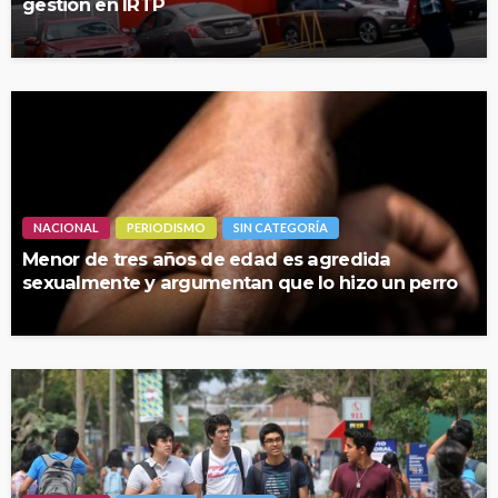
gestión en IRTP
NACIONAL
PERIODISMO
SIN CATEGORÍA
Menor de tres años de edad es agredida
sexualmente y argumentan que lo hizo un perro