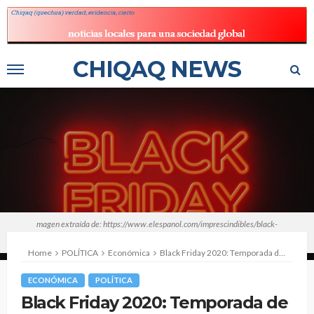
CHIQAQ NEWS
magen extraída de: https://www.elespanol.com/imprescindibles/black-
friday/20191119/black-friday-debes-saber-dia/444205841_0.html
Home
POLÍTICA
Económica
Black Friday 2020: Temporada de rebajas, descuentos y robos
ECONÓMICA
POLÍTICA
Black Friday 2020: Temporada de