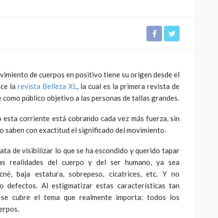
ovimiento de cuerpos en positivo tiene su origen desde el
CULTURA
INNOVACIÓN
TEATRO
ace la
revista Belleza XL
, la cual es la primera revista de
El público como
e como público objetivo a las personas de tallas grandes.
 Perú son
protagonista en la
eva
revitalización del teatro
 esta corriente está cobrando cada vez más fuerza, sin
peruano post pandemia
saben con exactitud el significado del movimiento.
1.11K
2.21K
rata de visibilizar lo que se ha escondido y querido tapar
as realidades del cuerpo y del ser humano, ya sea
cné, baja estatura, sobrepeso, cicatrices, etc. Y no
 defectos. Al estigmatizar estas características tan
se cubre el tema que realmente importa: todos los
erpos.