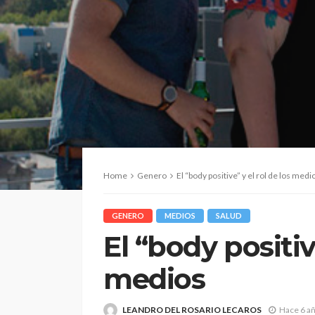
Home
Genero
El “body positive” y el rol de los medi
GENERO
MEDIOS
SALUD
El “body positiv
medios
LEANDRO DEL ROSARIO LECAROS
Hace 6 a