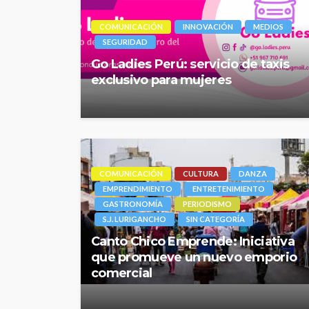
COMUNICACIÓN
INNOVACIÓN
MEDIOS
SEGURIDAD
Go Ladies Perú: servicio de taxis
exclusivo para mujeres
COMUNICACIÓN
CULTURA
DANZA
EMPRENDIMIENTO
ENTRETENIMIENTO
GASTRONOMÍA
PERIODISMO
S.J. LURIGANCHO
SIN CATEGORÍA
Canto Chico Emprende: Iniciativa
que promueve un nuevo emporio
comercial