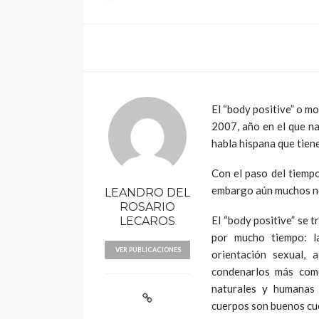
El “body positive” o m
2007, año en el que n
POLÍTICA
habla hispana que tien
Periodistas de TV
despedidos en nu
Con el paso del tiempo
gestión en IRTP
embargo aún muchos no 
LEANDRO DEL
ROSARIO
El “body positive” se t
LECAROS
por mucho tiempo: l
VER PUBLICACIONES
orientación sexual, a
condenarlos más como
naturales y humanas 
cuerpos son buenos cu