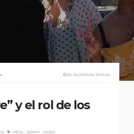
os
Dic. 16, 2020 a las 10:51 am
e” y el rol de los
ños
cultura
Género
medios