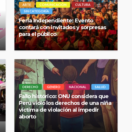
ARTE
COMUNICACIÓN
CULTURA
SIN CATEGORÍA
Feria Independiente: Evento
contará con invitados y sorpresas
para el público
DERECHO
GENERO
NACIONAL
SALUD
Fallo histórico: ONU considera que
Perú violó los derechos de una niña
víctima de violación al impedir
aborto