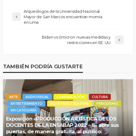
Arqueólogos de la Universidad Nacional
Mayor de San Marcos encuentran momia
en Lima
Biden vs ómicron: nuevas medidas y
restricciones en EE. UU
TAMBIÉN PODRÍA GUSTARTE
ARTE
AUDIOVISUAL
COMUNICACIÓN
CULTURA
ENTRETENIMIENTO
INDUSTRIAS CREATIVAS
PERIODISMO
SIN CATEGORÍA
Exposición «PRODUCCIÓN ARTÍSTICA DE LOS
DOCENTES DE LA ENSABAP 2022 – II» abre sus
puertas, de manera gratuita, al público.