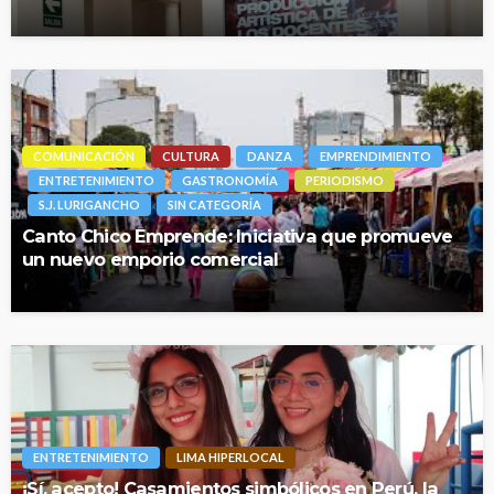
COMUNICACIÓN
CULTURA
DANZA
EMPRENDIMIENTO
ENTRETENIMIENTO
GASTRONOMÍA
PERIODISMO
S.J. LURIGANCHO
SIN CATEGORÍA
Canto Chico Emprende: Iniciativa que promueve
un nuevo emporio comercial
ENTRETENIMIENTO
LIMA HIPERLOCAL
¡Sí, acepto! Casamientos simbólicos en Perú, la