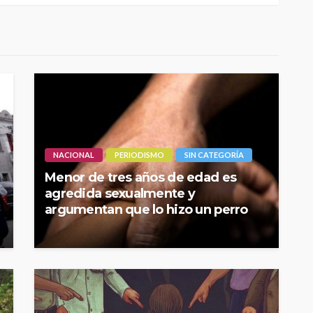
NACIONAL
PERIODISMO
SIN CATEGORÍA
Menor de tres años de edad es
agredida sexualmente y
argumentan que lo hizo un perro