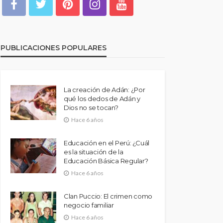
PUBLICACIONES POPULARES
La creación de Adán: ¿Por
qué los dedos de Adán y
Dios no se tocan?
Hace 6 años
Educación en el Perú: ¿Cuál
es la situación de la
Educación Básica Regular?
Hace 6 años
Clan Puccio: El crimen como
negocio familiar
Hace 6 años