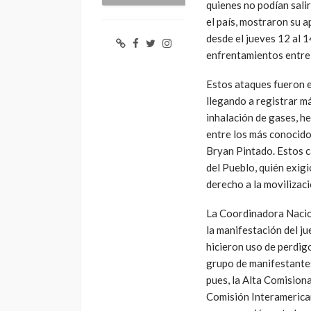
quienes no podían sali
el país, mostraron su a
desde el jueves 12 al 
enfrentamientos entre 
Estos ataques fueron e
llegando a registrar m
inhalación de gases, h
entre los más conocidos
Bryan Pintado. Estos 
del Pueblo, quién exigi
derecho a la movilizaci
La Coordinadora Naci
la manifestación del j
hicieron uso de perdig
grupo de manifestantes
pues, la Alta Comisio
Comisión Interameric