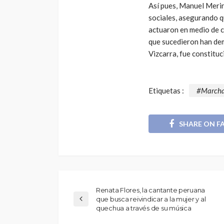
Así pues, Manuel Meri
sociales, asegurando q
actuaron en medio de ci
que sucedieron han dem
Vizcarra, fue constituci
Etiquetas :
#Marcha
SHARE ON F
Renata Flores, la cantante peruana
que busca reivindicar a la mujer y al
quechua a través de su música