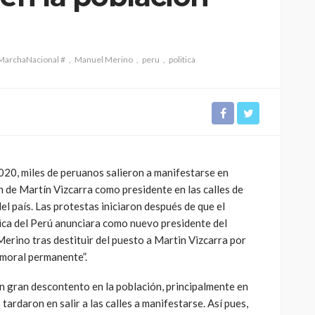
MarchaNacional #
Manuel Merino
peru
politica
CULTURA
INNOVACIÓN
TEATRO
El público como
 Perú son
protagonista en la
eva
revitalización del teatro
020, miles de peruanos salieron a manifestarse en
peruano post pandemia
n de Martín Vizcarra como presidente en las calles de
el país. Las protestas iniciaron después de que el
1.11K
2.21K
ica del Perú anunciara como nuevo presidente del
rino tras destituir del puesto a Martin Vizcarra por
 moral permanente”.
n gran descontento en la población, principalmente en
 tardaron en salir a las calles a manifestarse. Así pues,