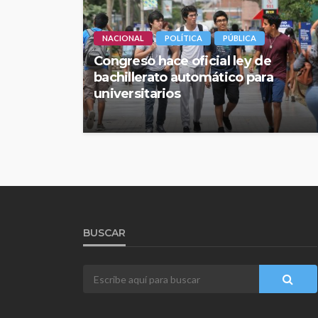
NACIONAL
POLÍTICA
PÚBLICA
Congreso hace oficial ley de
bachillerato automático para
universitarios
BUSCAR