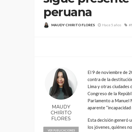
peruana
MAUDY CHIRITO FLORES
Hace 5 años
#
POLÍTICA
Periodistas de TV
despedidos en nu
El 9 de noviembre de 2
gestión en IRTP
contra de la destitució
Lima y otras ciudades d
Congreso de la Repúbl
Parlamento a Manuel Me
MAUDY
aparente “incapacidad
CHIRITO
FLORES
Esta decisión generó u
los jóvenes, quiénes no
VER PUBLICACIONES