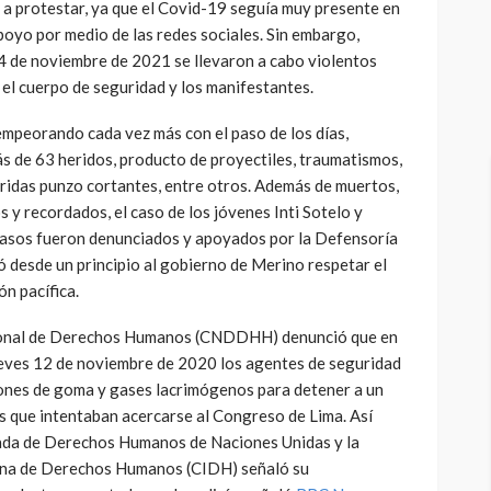
r a protestar, ya que el Covid-19 seguía muy presente en
poyo por medio de las redes sociales. Sin embargo,
14 de noviembre de 2021 se llevaron a cabo violentos
el cuerpo de seguridad y los manifestantes.
mpeorando cada vez más con el paso de los días,
ás de 63 heridos, producto de proyectiles, traumatismos,
eridas punzo cortantes, entre otros. Además de muertos,
 y recordados, el caso de los jóvenes Inti Sotelo y
casos fueron denunciados y apoyados por la Defensoría
ó desde un principio al gobierno de Merino respetar el
ón pacífica.
onal de Derechos Humanos (CNDDHH) denunció que en
ueves 12 de noviembre de 2020 los agentes de seguridad
ones de goma y gases lacrimógenos para detener a un
 que intentaban acercarse al Congreso de Lima. Así
nada de Derechos Humanos de Naciones Unidas y la
ana de Derechos Humanos (CIDH) señaló su