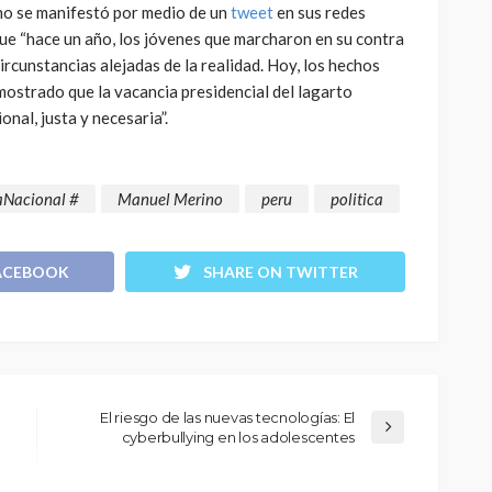
no se manifestó por medio de un
tweet
en sus redes
ue “hace un año, los jóvenes que marcharon en su contra
rcunstancias alejadas de la realidad. Hoy, los hechos
ostrado que la vacancia presidencial del lagarto
onal, justa y necesaria”.
Nacional #
Manuel Merino
peru
politica
ACEBOOK
SHARE ON TWITTER
El riesgo de las nuevas tecnologías: El
cyberbullying en los adolescentes