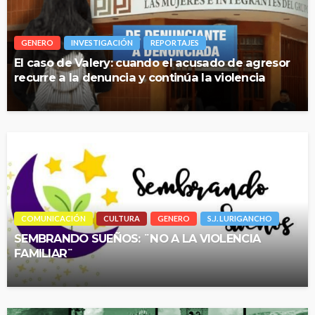
GENERO
INVESTIGACIÓN
REPORTAJES
El caso de Valery: cuando el acusado de agresor
recurre a la denuncia y continúa la violencia
COMUNICACIÓN
CULTURA
GENERO
S.J. LURIGANCHO
SEMBRANDO SUEÑOS: ¨NO A LA VIOLENCIA
FAMILIAR¨