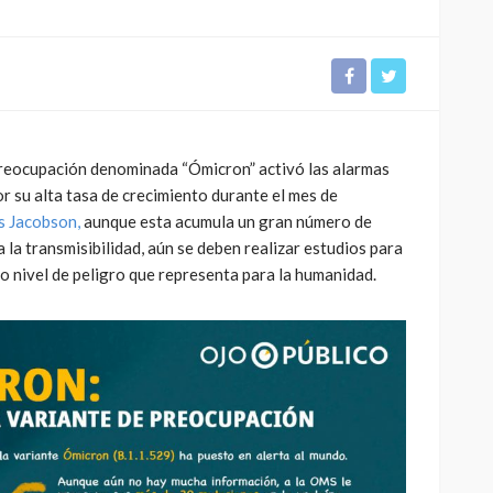
preocupación denominada “Ómicron” activó las alarmas
CULTURA
INNOVACIÓN
TEATRO
r su alta tasa de crecimiento durante el mes de
El público como
s Jacobson,
aunque esta acumula un gran número de
 Perú son
protagonista en la
la transmisibilidad, aún se deben realizar estudios para
eva
revitalización del teatro
o nivel de peligro que representa para la humanidad.
peruano post pandemia
1.11K
2.21K