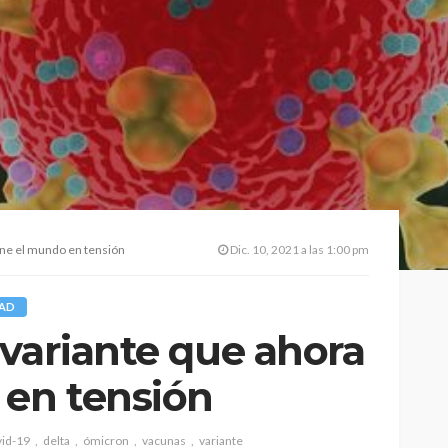
ene el mundo en tensión
Dic. 10, 2021 a las 1:00 pm
DAD
 variante que ahora
 en tensión
id-19
delta
ómicron
vacunas
variante