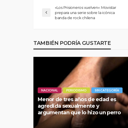
«Los Prisioneros vuelven»: Movistar
prepara una serie sobre la icónica
banda de rock chilena
TAMBIÉN PODRÍA GUSTARTE
NACIONAL
PERIODISMO
SIN CATEGORÍA
Menor de tres años de edad es
agredida sexualmente y
argumentan que lo hizo un perro