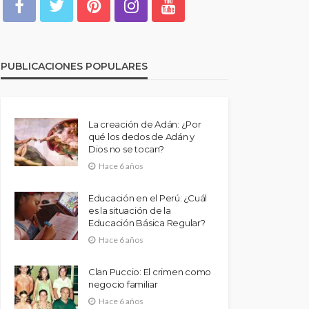
PUBLICACIONES POPULARES
La creación de Adán: ¿Por
qué los dedos de Adán y
Dios no se tocan?
Hace 6 años
Educación en el Perú: ¿Cuál
es la situación de la
Educación Básica Regular?
Hace 6 años
Clan Puccio: El crimen como
negocio familiar
Hace 6 años