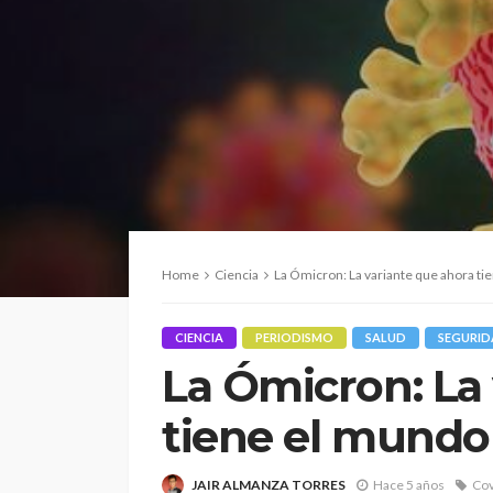
Home
Ciencia
La Ómicron: La variante que ahora ti
CIENCIA
PERIODISMO
SALUD
SEGURI
La Ómicron: La
tiene el mundo
JAIR ALMANZA TORRES
Hace 5 años
Cov