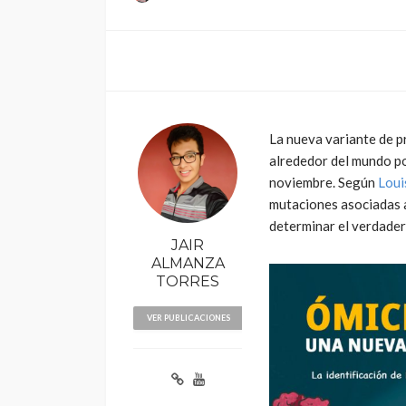
La nueva variante de 
alrededor del mundo po
POLÍTICA
noviembre. Según
Loui
Periodistas de TV
mutaciones asociadas a 
despedidos en nu
determinar el verdader
gestión en IRTP
JAIR
ALMANZA
TORRES
VER PUBLICACIONES