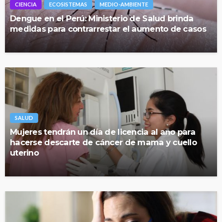
CIENCIA
ECOSISTEMAS
MEDIO-AMBIENTE
Dengue en el Perú: Ministerio de Salud brinda
medidas para contrarrestar el aumento de casos
SALUD
Mujeres tendrán un día de licencia al año para
hacerse descarte de cáncer de mama y cuello
uterino