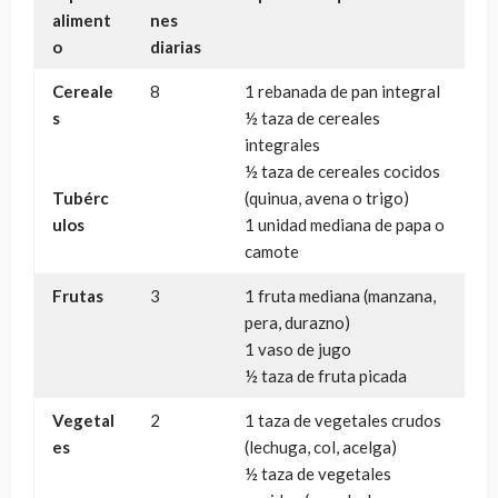
aliment
nes
o
diarias
Cereale
8
1 rebanada de pan integral
s
½ taza de cereales
integrales
½ taza de cereales cocidos
Tubérc
(quinua, avena o trigo)
ulos
1 unidad mediana de papa o
camote
Frutas
3
1 fruta mediana (manzana,
pera, durazno)
1 vaso de jugo
½ taza de fruta picada
Vegetal
2
1 taza de vegetales crudos
es
(lechuga, col, acelga)
½ taza de vegetales