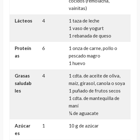
cocidos (remolacha,
vainitas)
Lácteos
4
1 taza de leche
1 vaso de yogurt
1 rebanada de queso
Proteín
6
1 onza de carne, pollo o
as
pescado magro
1 huevo
Grasas
4
1 cdta. de aceite de oliva,
saludab
maíz, girasol, canola o soya
les
1 puñado de frutos secos
1 cdta. de mantequilla de
maní
¼ de aguacate
Azúcar
1
10 g de azúcar
es