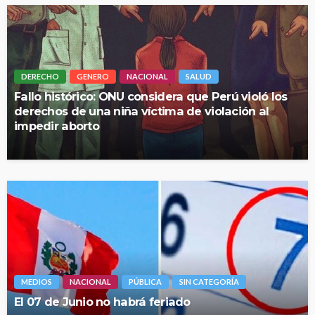
DERECHO
GENERO
NACIONAL
SALUD
Fallo histórico: ONU considera que Perú violó los
derechos de una niña víctima de violación al
impedir aborto
MEDIOS
NACIONAL
PÚBLICA
SIN CATEGORÍA
El 07 de Junio no habrá feriado