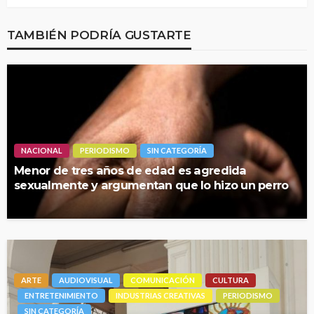
TAMBIÉN PODRÍA GUSTARTE
NACIONAL
PERIODISMO
SIN CATEGORÍA
Menor de tres años de edad es agredida
sexualmente y argumentan que lo hizo un perro
ARTE
AUDIOVISUAL
COMUNICACIÓN
CULTURA
ENTRETENIMIENTO
INDUSTRIAS CREATIVAS
PERIODISMO
SIN CATEGORÍA