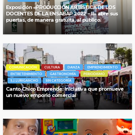
Exposición «PRODUCCIÓN ARTÍSTICA DE LOS
DOCENTES DE LA ENSABAP 2022 – II» abre sus
puertas, de manera gratuita, al público.
COMUNICACIÓN
CULTURA
DANZA
EMPRENDIMIENTO
ENTRETENIMIENTO
GASTRONOMÍA
PERIODISMO
S.J. LURIGANCHO
SIN CATEGORÍA
Canto Chico Emprende: Iniciativa que promueve
un nuevo emporio comercial