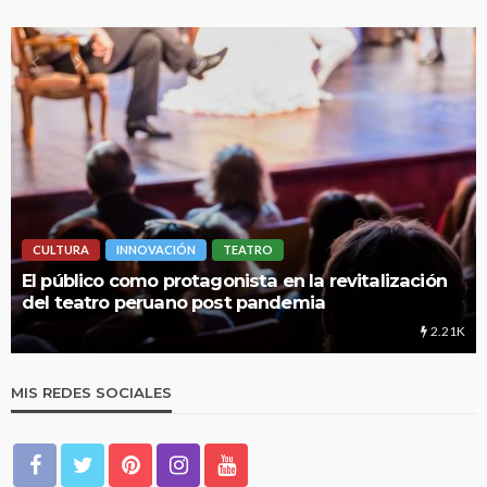
INNOVACIÓN
TEATRO
LIMA HIPERLO
o como protagonista en la revitalización
UNMSM: Cua
ro peruano post pandemia
educación
2.21K
MIS REDES SOCIALES