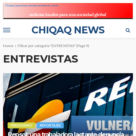
CHIQAQ NEWS
Home
Filtrar por categoría "ENTREVISTAS"
(Page 9)
ENTREVISTAS
PERIODISMO
REPORTAJES
Repsol: una trabajadora lactante denuncia